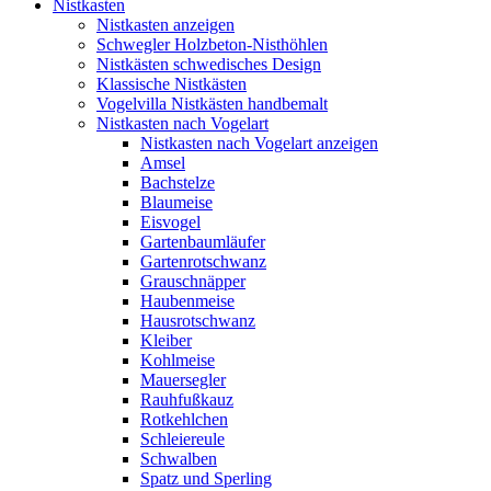
Nistkasten
Nistkasten anzeigen
Schwegler Holzbeton-Nisthöhlen
Nistkästen schwedisches Design
Klassische Nistkästen
Vogelvilla Nistkästen handbemalt
Nistkasten nach Vogelart
Nistkasten nach Vogelart anzeigen
Amsel
Bachstelze
Blaumeise
Eisvogel
Gartenbaumläufer
Gartenrotschwanz
Grauschnäpper
Haubenmeise
Hausrotschwanz
Kleiber
Kohlmeise
Mauersegler
Rauhfußkauz
Rotkehlchen
Schleiereule
Schwalben
Spatz und Sperling