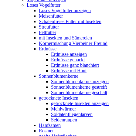
Loses Vogelfutter
Loses Vogelfutter anzeigen
Meisenfutter
Schalenfreies Futter mit Insekten
Streufutter
Fettfutter
mit Insekten und Sämereien
Körnermischung Vierbeiner-Freund
Erdnüsse
Erdnüsse anzeigen
Erdnüsse gehackt
Erdnüsse ganz blanchiert
Erdnüsse mit Haut
Sonnenblumenkerne
Sonnenblumenkerne anzeigen
Sonnenblumenkerne gestreift
Sonnenblumenkerne geschält
getrocknete Insekten
getrocknete Insekten anzeigen
Mehlwürmer
Soldatenfliegenlarven
Seidenraupen
Hanfsamen
Rosinen