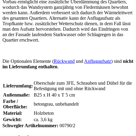
Vorbau ermöglicht eine zusätzliche Überdämmung des Quartiers,
wodurch das Wandsystem ganzjährig von Fledermäusen bewohnt
werden kann. Außerdem verbessert sich dadurch der Wärmeleitwert
des gesamten Quartiers. Alternativ kann der Anflugaufsatz als
Tropfkante bzw. zusätzlicher Wetterschutz dienen, in dem Fall lässt
man den Aufsatz hervorstehen. Dadurch wird das Eindringen von
an der Fassade laufendem Starkwasser oder Schlagregen in das
Quartier erschwert.
Die Optionalen Elemente (
Rückwand
und
Anflugaufsatz
) sind
nicht
im Lieferumfang enthalten
.
Oberschale zum 3FE, Schrauben und Dübel für die
Lieferumfang:
Befestigung mit und ohne Rückwand
Außenmaße:
B25 x H 40 x T 5 cm
Farbe /
betongrau, unbehandelt
Oberfläche:
Material:
Holzbeton
Gewicht:
ca. 3,6 kg
Schwegler Artikelnummer:
00790/2