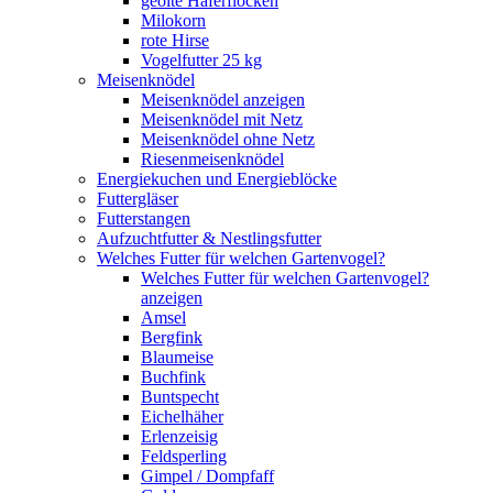
geölte Haferflocken
Milokorn
rote Hirse
Vogelfutter 25 kg
Meisenknödel
Meisenknödel anzeigen
Meisenknödel mit Netz
Meisenknödel ohne Netz
Riesenmeisenknödel
Energiekuchen und Energieblöcke
Futtergläser
Futterstangen
Aufzuchtfutter & Nestlingsfutter
Welches Futter für welchen Gartenvogel?
Welches Futter für welchen Gartenvogel?
anzeigen
Amsel
Bergfink
Blaumeise
Buchfink
Buntspecht
Eichelhäher
Erlenzeisig
Feldsperling
Gimpel / Dompfaff