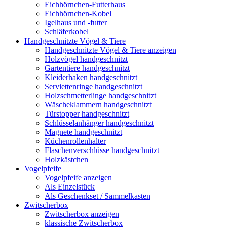
Eichhörnchen-Futterhaus
Eichhörnchen-Kobel
Igelhaus und -futter
Schläferkobel
Handgeschnitzte Vögel & Tiere
Handgeschnitzte Vögel & Tiere anzeigen
Holzvögel handgeschnitzt
Gartentiere handgeschnitzt
Kleiderhaken handgeschnitzt
Serviettenringe handgeschnitzt
Holzschmetterlinge handgeschnitzt
Wäscheklammern handgeschnitzt
Türstopper handgeschnitzt
Schlüsselanhänger handgeschnitzt
Magnete handgeschnitzt
Küchenrollenhalter
Flaschenverschlüsse handgeschnitzt
Holzkästchen
Vogelpfeife
Vogelpfeife anzeigen
Als Einzelstück
Als Geschenkset / Sammelkasten
Zwitscherbox
Zwitscherbox anzeigen
klassische Zwitscherbox