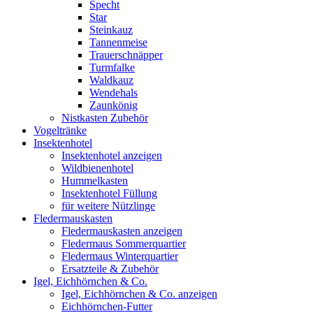
Specht
Star
Steinkauz
Tannenmeise
Trauerschnäpper
Turmfalke
Waldkauz
Wendehals
Zaunkönig
Nistkasten Zubehör
Vogeltränke
Insektenhotel
Insektenhotel anzeigen
Wildbienenhotel
Hummelkasten
Insektenhotel Füllung
für weitere Nützlinge
Fledermauskasten
Fledermauskasten anzeigen
Fledermaus Sommerquartier
Fledermaus Winterquartier
Ersatzteile & Zubehör
Igel, Eichhörnchen & Co.
Igel, Eichhörnchen & Co. anzeigen
Eichhörnchen-Futter