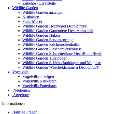
Zubehör / Ersatzteile
Wildlife Garden
Wildlife Garden anzeigen
Nistkästen
Futterhäuser
Wildlife Garden Holzvögel DecoBirds®
Wildlife Garden Gartentiere DecoAnimals®
Wildlife Garden Haken
Wildlife Garden Serviettenringe
Wildlife Garden Küchenrollenhalter
Wildlife Garden Flaschenverschlüsse
Wildlife Garden Schmetterlinge DecoButterflys®
Wildlife Garden Türstopper
Wildlife Garden Schlüsselanhänger und Magnete
Wildlife Garden Wäscheklammern DecoClips®
Vogelvilla
Vogelvilla anzeigen
Vogelvilla Nistkasten
Vogelvilla Futterhaus
Neuheiten
Angebote
Informationen
Häufige Fragen