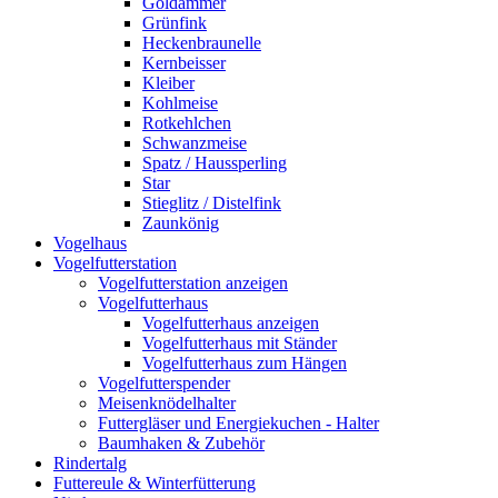
Goldammer
Grünfink
Heckenbraunelle
Kernbeisser
Kleiber
Kohlmeise
Rotkehlchen
Schwanzmeise
Spatz / Haussperling
Star
Stieglitz / Distelfink
Zaunkönig
Vogelhaus
Vogelfutterstation
Vogelfutterstation anzeigen
Vogelfutterhaus
Vogelfutterhaus anzeigen
Vogelfutterhaus mit Ständer
Vogelfutterhaus zum Hängen
Vogelfutterspender
Meisenknödelhalter
Futtergläser und Energiekuchen - Halter
Baumhaken & Zubehör
Rindertalg
Futtereule & Winterfütterung