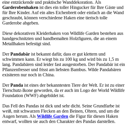
eine entzückende und praktische Wanddekoration. Als
Garderobenhaken
ist dies ein toller Hingucker für Ihre Gäste und
für Ihre Kinder. Auf ein altes Eichenbrett oder einfach an die Wand
geschraubt, können verschiedene Haken eine tierisch tolle
Garderobe abgeben.
Diese dekorativen Kleiderhaken von Wildlife Garden bestehen aus
handgeschnitzten und handbemalten Holzfiguren, die an einem
Metallhaken befestigt sind.
Der
Pandabär
ist bekannt dafür, dass er gut klettern und
schwimmen kann. Er wiegt bis zu 100 kg und wird bis zu 1,5 m
lang. Pandabären sind leider fast ausgestorben. Der Pandabär ist ein
Pflanzenfresser und frisst am liebsten Bambus. Wilde Pandabären
exisiteren nur noch in China.
Der
Panda
ist eines der bekanntesten Tiere der Welt. Er ist zu einer
Tierschutz-Ikone geworden, da er auch im Logo der World Wildlife
Foundation (WWF) abgebildet ist.
Das Fell des Pandas ist dick und sehr dicht. Seine Grundfarbe ist
weiß, mit schwarzen Flecken an den Beinen, Ohren, und um die
Augen herum. Als
Wildlife Garden
die Figur für diesen Haken
entwarf, wollten sie auch den Charakter des Pandas darstellen.