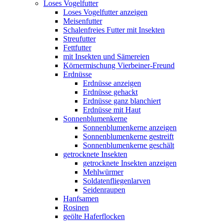
Loses Vogelfutter
Loses Vogelfutter anzeigen
Meisenfutter
Schalenfreies Futter mit Insekten
Streufutter
Fettfutter
mit Insekten und Sämereien
Körnermischung Vierbeiner-Freund
Erdnüsse
Erdnüsse anzeigen
Erdnüsse gehackt
Erdnüsse ganz blanchiert
Erdnüsse mit Haut
Sonnenblumenkerne
Sonnenblumenkerne anzeigen
Sonnenblumenkerne gestreift
Sonnenblumenkerne geschält
getrocknete Insekten
getrocknete Insekten anzeigen
Mehlwürmer
Soldatenfliegenlarven
Seidenraupen
Hanfsamen
Rosinen
geölte Haferflocken