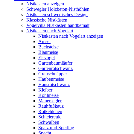
Nistkasten anzeigen
Schwegler Holzbeton-Nisthöhlen
Nistkästen schwedisches Design
Klassische Nistkästen
Vogelvilla Nistkästen handbemalt
Nistkasten nach Vogelart
Nistkasten nach Vogelart anzeigen
Amsel
Bachstelze
Blaumeise
Eisvogel
Gartenbaumläufer
Gartenrotschwanz
Grauschnäpper
Haubenmeise
Hausrotschwanz
Kleiber
Kohlmeise
Mauersegler
Rauhfußkauz
Rotkehlchen
Schleiereule
Schwalben
Spatz und Sperling
Specht