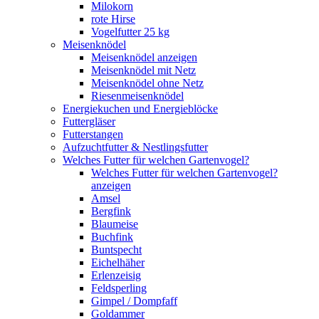
Milokorn
rote Hirse
Vogelfutter 25 kg
Meisenknödel
Meisenknödel anzeigen
Meisenknödel mit Netz
Meisenknödel ohne Netz
Riesenmeisenknödel
Energiekuchen und Energieblöcke
Futtergläser
Futterstangen
Aufzuchtfutter & Nestlingsfutter
Welches Futter für welchen Gartenvogel?
Welches Futter für welchen Gartenvogel?
anzeigen
Amsel
Bergfink
Blaumeise
Buchfink
Buntspecht
Eichelhäher
Erlenzeisig
Feldsperling
Gimpel / Dompfaff
Goldammer