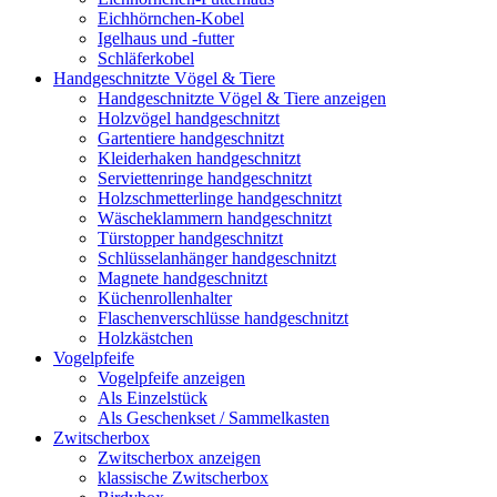
Eichhörnchen-Kobel
Igelhaus und -futter
Schläferkobel
Handgeschnitzte Vögel & Tiere
Handgeschnitzte Vögel & Tiere anzeigen
Holzvögel handgeschnitzt
Gartentiere handgeschnitzt
Kleiderhaken handgeschnitzt
Serviettenringe handgeschnitzt
Holzschmetterlinge handgeschnitzt
Wäscheklammern handgeschnitzt
Türstopper handgeschnitzt
Schlüsselanhänger handgeschnitzt
Magnete handgeschnitzt
Küchenrollenhalter
Flaschenverschlüsse handgeschnitzt
Holzkästchen
Vogelpfeife
Vogelpfeife anzeigen
Als Einzelstück
Als Geschenkset / Sammelkasten
Zwitscherbox
Zwitscherbox anzeigen
klassische Zwitscherbox