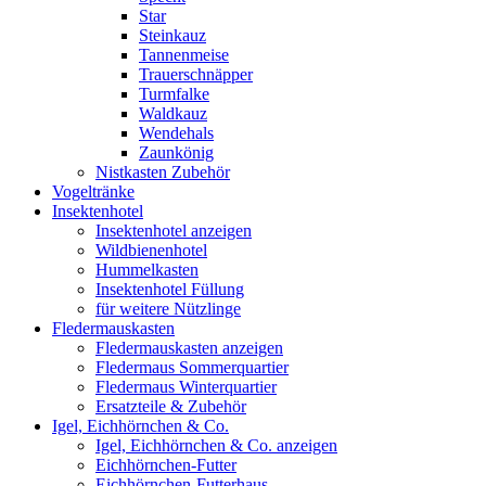
Star
Steinkauz
Tannenmeise
Trauerschnäpper
Turmfalke
Waldkauz
Wendehals
Zaunkönig
Nistkasten Zubehör
Vogeltränke
Insektenhotel
Insektenhotel anzeigen
Wildbienenhotel
Hummelkasten
Insektenhotel Füllung
für weitere Nützlinge
Fledermauskasten
Fledermauskasten anzeigen
Fledermaus Sommerquartier
Fledermaus Winterquartier
Ersatzteile & Zubehör
Igel, Eichhörnchen & Co.
Igel, Eichhörnchen & Co. anzeigen
Eichhörnchen-Futter
Eichhörnchen-Futterhaus