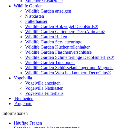
Zubehör / Ersatzteile
Wildlife Garden
Wildlife Garden anzeigen
Nistkästen
Futterhäuser
Wildlife Garden Holzvögel DecoBirds®
Wildlife Garden Gartentiere DecoAnimals®
Wildlife Garden Haken
Wildlife Garden Serviettenringe
Wildlife Garden Küchenrollenhalter
Wildlife Garden Flaschenverschlüsse
Wildlife Garden Schmetterlinge DecoButterflys®
Wildlife Garden Türstopper
Wildlife Garden Schlüsselanhänger und Magnete
Wildlife Garden Wäscheklammern DecoClips®
Vogelvilla
Vogelvilla anzeigen
Vogelvilla Nistkasten
Vogelvilla Futterhaus
Neuheiten
Angebote
Informationen
Häufige Fragen