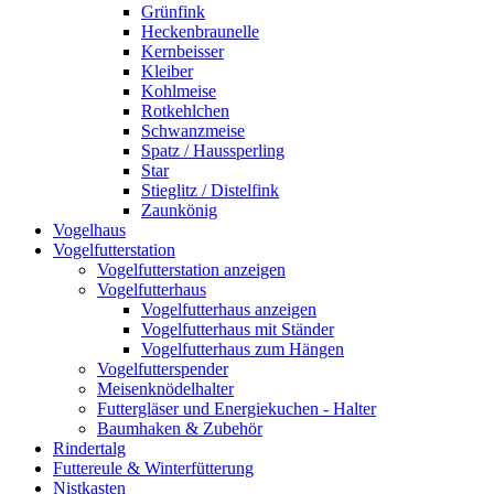
Grünfink
Heckenbraunelle
Kernbeisser
Kleiber
Kohlmeise
Rotkehlchen
Schwanzmeise
Spatz / Haussperling
Star
Stieglitz / Distelfink
Zaunkönig
Vogelhaus
Vogelfutterstation
Vogelfutterstation anzeigen
Vogelfutterhaus
Vogelfutterhaus anzeigen
Vogelfutterhaus mit Ständer
Vogelfutterhaus zum Hängen
Vogelfutterspender
Meisenknödelhalter
Futtergläser und Energiekuchen - Halter
Baumhaken & Zubehör
Rindertalg
Futtereule & Winterfütterung
Nistkasten