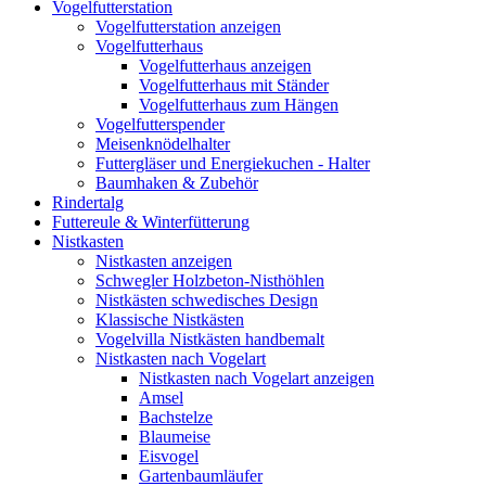
Vogelfutterstation
Vogelfutterstation anzeigen
Vogelfutterhaus
Vogelfutterhaus anzeigen
Vogelfutterhaus mit Ständer
Vogelfutterhaus zum Hängen
Vogelfutterspender
Meisenknödelhalter
Futtergläser und Energiekuchen - Halter
Baumhaken & Zubehör
Rindertalg
Futtereule & Winterfütterung
Nistkasten
Nistkasten anzeigen
Schwegler Holzbeton-Nisthöhlen
Nistkästen schwedisches Design
Klassische Nistkästen
Vogelvilla Nistkästen handbemalt
Nistkasten nach Vogelart
Nistkasten nach Vogelart anzeigen
Amsel
Bachstelze
Blaumeise
Eisvogel
Gartenbaumläufer