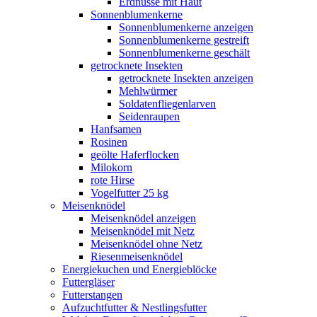
Erdnüsse mit Haut
Sonnenblumenkerne
Sonnenblumenkerne anzeigen
Sonnenblumenkerne gestreift
Sonnenblumenkerne geschält
getrocknete Insekten
getrocknete Insekten anzeigen
Mehlwürmer
Soldatenfliegenlarven
Seidenraupen
Hanfsamen
Rosinen
geölte Haferflocken
Milokorn
rote Hirse
Vogelfutter 25 kg
Meisenknödel
Meisenknödel anzeigen
Meisenknödel mit Netz
Meisenknödel ohne Netz
Riesenmeisenknödel
Energiekuchen und Energieblöcke
Futtergläser
Futterstangen
Aufzuchtfutter & Nestlingsfutter