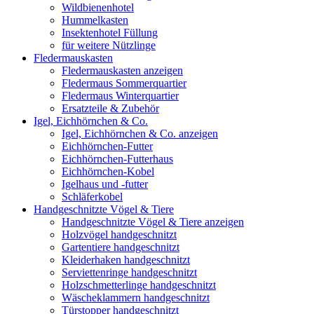
Wildbienenhotel
Hummelkasten
Insektenhotel Füllung
für weitere Nützlinge
Fledermauskasten
Fledermauskasten anzeigen
Fledermaus Sommerquartier
Fledermaus Winterquartier
Ersatzteile & Zubehör
Igel, Eichhörnchen & Co.
Igel, Eichhörnchen & Co. anzeigen
Eichhörnchen-Futter
Eichhörnchen-Futterhaus
Eichhörnchen-Kobel
Igelhaus und -futter
Schläferkobel
Handgeschnitzte Vögel & Tiere
Handgeschnitzte Vögel & Tiere anzeigen
Holzvögel handgeschnitzt
Gartentiere handgeschnitzt
Kleiderhaken handgeschnitzt
Serviettenringe handgeschnitzt
Holzschmetterlinge handgeschnitzt
Wäscheklammern handgeschnitzt
Türstopper handgeschnitzt