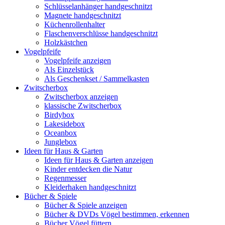
Schlüsselanhänger handgeschnitzt
Magnete handgeschnitzt
Küchenrollenhalter
Flaschenverschlüsse handgeschnitzt
Holzkästchen
Vogelpfeife
Vogelpfeife anzeigen
Als Einzelstück
Als Geschenkset / Sammelkasten
Zwitscherbox
Zwitscherbox anzeigen
klassische Zwitscherbox
Birdybox
Lakesidebox
Oceanbox
Junglebox
Ideen für Haus & Garten
Ideen für Haus & Garten anzeigen
Kinder entdecken die Natur
Regenmesser
Kleiderhaken handgeschnitzt
Bücher & Spiele
Bücher & Spiele anzeigen
Bücher & DVDs Vögel bestimmen, erkennen
Bücher Vögel füttern