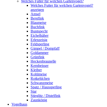
Welches Futter für welchen Gartenvogel?
Welches Futter für welchen Gartenvogel?
anzeigen
Amsel
Bergfink
Blaumeise
Buchfink
Buntspecht
Eichelhäher
Erlenzeisig
Feldsperling
Gimpel / Dompfaff
Goldammer
Grünfink
Heckenbraunelle
Kernbeisser
Kleiber
Kohlmeise
Rotkehlchen
Schwanzmeise
Spatz / Haussperling
Star
Stieglitz / Distelfink
Zaunkönig
Vogelhaus