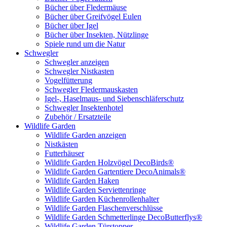
Bücher über Fledermäuse
Bücher über Greifvögel Eulen
Bücher über Igel
Bücher über Insekten, Nützlinge
Spiele rund um die Natur
Schwegler
Schwegler anzeigen
Schwegler Nistkasten
Vogelfütterung
Schwegler Fledermauskasten
Igel-, Haselmaus- und Siebenschläferschutz
Schwegler Insektenhotel
Zubehör / Ersatzteile
Wildlife Garden
Wildlife Garden anzeigen
Nistkästen
Futterhäuser
Wildlife Garden Holzvögel DecoBirds®
Wildlife Garden Gartentiere DecoAnimals®
Wildlife Garden Haken
Wildlife Garden Serviettenringe
Wildlife Garden Küchenrollenhalter
Wildlife Garden Flaschenverschlüsse
Wildlife Garden Schmetterlinge DecoButterflys®
Wildlife Garden Türstopper