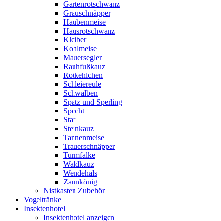
Gartenrotschwanz
Grauschnäpper
Haubenmeise
Hausrotschwanz
Kleiber
Kohlmeise
Mauersegler
Rauhfußkauz
Rotkehlchen
Schleiereule
Schwalben
Spatz und Sperling
Specht
Star
Steinkauz
Tannenmeise
Trauerschnäpper
Turmfalke
Waldkauz
Wendehals
Zaunkönig
Nistkasten Zubehör
Vogeltränke
Insektenhotel
Insektenhotel anzeigen