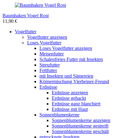
Baumhaken Vogel Rost
11,90 €
Vogelfutter
Vogelfutter anzeigen
Loses Vogelfutter
Loses Vogelfutter anzeigen
Meisenfutter
Schalenfreies Futter mit Insekten
Streufutter
Fettfutter
mit Insekten und Sämereien
Körnermischung Vierbeiner-Freund
Erdnüsse
Erdnüsse anzeigen
Erdnüsse gehackt
Erdnüsse ganz blanchiert
Erdnüsse mit Haut
Sonnenblumenkerne
Sonnenblumenkerne anzeigen
Sonnenblumenkerne gestreift
Sonnenblumenkerne geschält
getrocknete Insekten