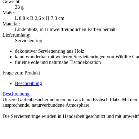
Gewicht:
33 g
Maße:
L 8,8 x B 2,6 x H 7,3 cm
Material:
Lindenholz, mit umweltfreundlichen Farben bemalt
Lieferumfang:
Serviettenring
dekorativer Serviettenring aus Holz
kann wunderbar mit weiteren Serviettenringen von Wildlife G
für eine edle und naturnahe Tischdekoration
Frage zum Produkt
Beschreibung
Beschreibung
Unsere Gartenbesucher nehmen nun auch am Esstisch Platz. Mit den lie
ansprechende, naturverbundene Atmosphäre.
Die Serviettenringe wurden in Handarbeit geschnitzt und mit umweltf