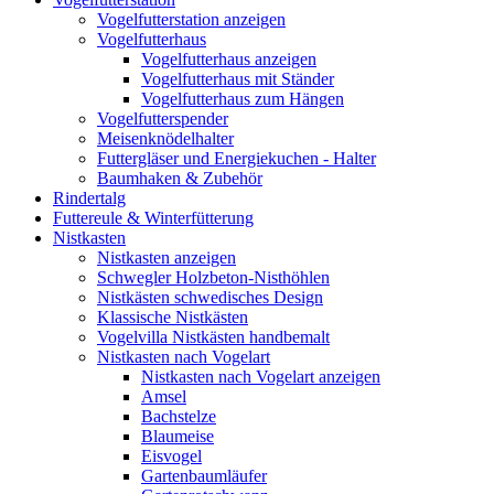
Vogelfutterstation anzeigen
Vogelfutterhaus
Vogelfutterhaus anzeigen
Vogelfutterhaus mit Ständer
Vogelfutterhaus zum Hängen
Vogelfutterspender
Meisenknödelhalter
Futtergläser und Energiekuchen - Halter
Baumhaken & Zubehör
Rindertalg
Futtereule & Winterfütterung
Nistkasten
Nistkasten anzeigen
Schwegler Holzbeton-Nisthöhlen
Nistkästen schwedisches Design
Klassische Nistkästen
Vogelvilla Nistkästen handbemalt
Nistkasten nach Vogelart
Nistkasten nach Vogelart anzeigen
Amsel
Bachstelze
Blaumeise
Eisvogel
Gartenbaumläufer