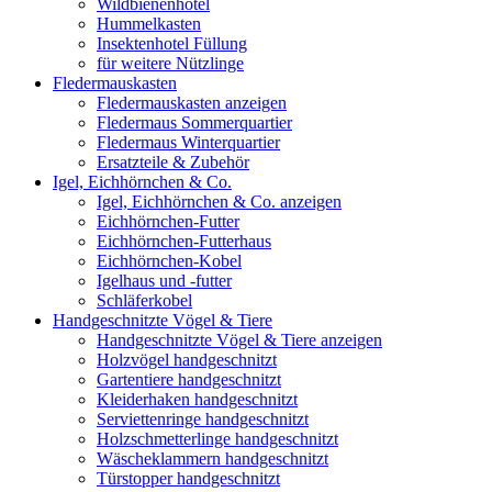
Wildbienenhotel
Hummelkasten
Insektenhotel Füllung
für weitere Nützlinge
Fledermauskasten
Fledermauskasten anzeigen
Fledermaus Sommerquartier
Fledermaus Winterquartier
Ersatzteile & Zubehör
Igel, Eichhörnchen & Co.
Igel, Eichhörnchen & Co. anzeigen
Eichhörnchen-Futter
Eichhörnchen-Futterhaus
Eichhörnchen-Kobel
Igelhaus und -futter
Schläferkobel
Handgeschnitzte Vögel & Tiere
Handgeschnitzte Vögel & Tiere anzeigen
Holzvögel handgeschnitzt
Gartentiere handgeschnitzt
Kleiderhaken handgeschnitzt
Serviettenringe handgeschnitzt
Holzschmetterlinge handgeschnitzt
Wäscheklammern handgeschnitzt
Türstopper handgeschnitzt