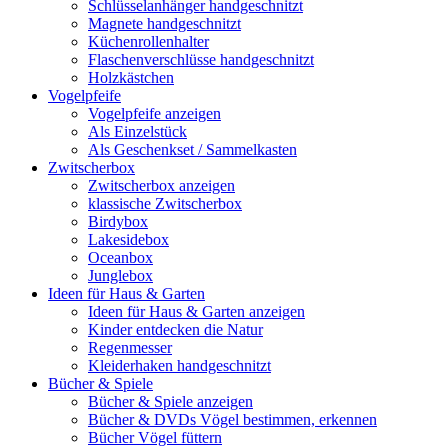
Schlüsselanhänger handgeschnitzt
Magnete handgeschnitzt
Küchenrollenhalter
Flaschenverschlüsse handgeschnitzt
Holzkästchen
Vogelpfeife
Vogelpfeife anzeigen
Als Einzelstück
Als Geschenkset / Sammelkasten
Zwitscherbox
Zwitscherbox anzeigen
klassische Zwitscherbox
Birdybox
Lakesidebox
Oceanbox
Junglebox
Ideen für Haus & Garten
Ideen für Haus & Garten anzeigen
Kinder entdecken die Natur
Regenmesser
Kleiderhaken handgeschnitzt
Bücher & Spiele
Bücher & Spiele anzeigen
Bücher & DVDs Vögel bestimmen, erkennen
Bücher Vögel füttern