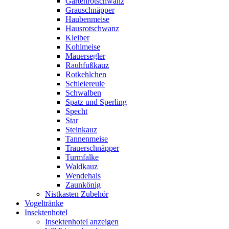
Gartenrotschwanz
Grauschnäpper
Haubenmeise
Hausrotschwanz
Kleiber
Kohlmeise
Mauersegler
Rauhfußkauz
Rotkehlchen
Schleiereule
Schwalben
Spatz und Sperling
Specht
Star
Steinkauz
Tannenmeise
Trauerschnäpper
Turmfalke
Waldkauz
Wendehals
Zaunkönig
Nistkasten Zubehör
Vogeltränke
Insektenhotel
Insektenhotel anzeigen