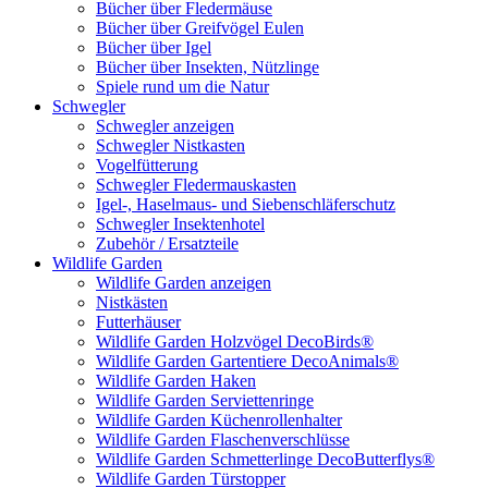
Bücher über Fledermäuse
Bücher über Greifvögel Eulen
Bücher über Igel
Bücher über Insekten, Nützlinge
Spiele rund um die Natur
Schwegler
Schwegler anzeigen
Schwegler Nistkasten
Vogelfütterung
Schwegler Fledermauskasten
Igel-, Haselmaus- und Siebenschläferschutz
Schwegler Insektenhotel
Zubehör / Ersatzteile
Wildlife Garden
Wildlife Garden anzeigen
Nistkästen
Futterhäuser
Wildlife Garden Holzvögel DecoBirds®
Wildlife Garden Gartentiere DecoAnimals®
Wildlife Garden Haken
Wildlife Garden Serviettenringe
Wildlife Garden Küchenrollenhalter
Wildlife Garden Flaschenverschlüsse
Wildlife Garden Schmetterlinge DecoButterflys®
Wildlife Garden Türstopper