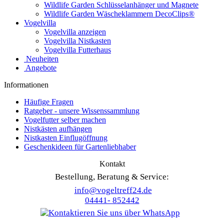
Wildlife Garden Schlüsselanhänger und Magnete
Wildlife Garden Wäscheklammern DecoClips®
Vogelvilla
Vogelvilla anzeigen
Vogelvilla Nistkasten
Vogelvilla Futterhaus
Neuheiten
Angebote
Informationen
Häufige Fragen
Ratgeber - unsere Wissenssammlung
Vogelfutter selber machen
Nistkästen aufhängen
Nistkasten Einflugöffnung
Geschenkideen für Gartenliebhaber
Kontakt
Bestellung, Beratung & Service:
info@vogeltreff24.de
04441- 852442