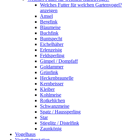
Welches Futter für welchen Gartenvogel?
anzeigen
Amsel
Bergfink
Blaumeise
Buchfink
Buntspecht
Eichelhäher
Erlenzeisig
Feldsperling
Gimpel / Dompfaff
Goldammer
Grünfink
Heckenbraunelle
Kernbeisser
Kleiber
Kohlmeise
Rotkehlchen
Schwanzmeise
Spatz / Haussperling
Star
Stieglitz / Distelfink
Zaunkönig
Vogelhaus
Vogelfutterstation