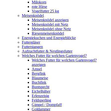
Milokorn
rote Hirse
Vogelfutter 25 kg
Meisenknödel
Meisenknödel anzeigen
Meisenknödel mit Netz
Meisenknödel ohne Netz
Riesenmeisenknödel
Energiekuchen und Energieblöcke
Futtergläser
Futterstangen
Aufzuchtfutter & Nestlingsfutter
Welches Futter für welchen Gartenvogel?
Welches Futter für welchen Gartenvogel?
anzeigen
Amsel
Bergfink
Blaumeise
Buchfink
Buntspecht
Eichelhäher
Erlenzeisig
Feldsperling
Gimpel / Dompfaff
Goldammer