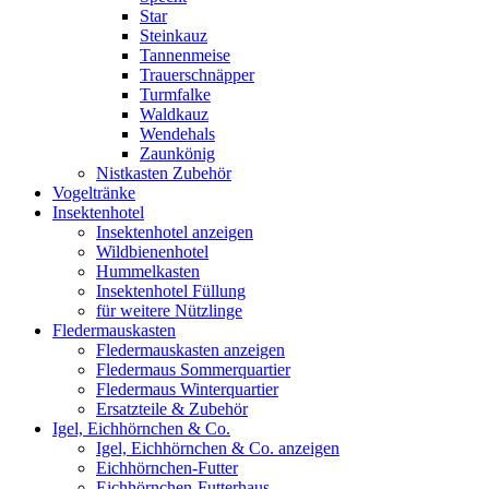
Star
Steinkauz
Tannenmeise
Trauerschnäpper
Turmfalke
Waldkauz
Wendehals
Zaunkönig
Nistkasten Zubehör
Vogeltränke
Insektenhotel
Insektenhotel anzeigen
Wildbienenhotel
Hummelkasten
Insektenhotel Füllung
für weitere Nützlinge
Fledermauskasten
Fledermauskasten anzeigen
Fledermaus Sommerquartier
Fledermaus Winterquartier
Ersatzteile & Zubehör
Igel, Eichhörnchen & Co.
Igel, Eichhörnchen & Co. anzeigen
Eichhörnchen-Futter
Eichhörnchen-Futterhaus