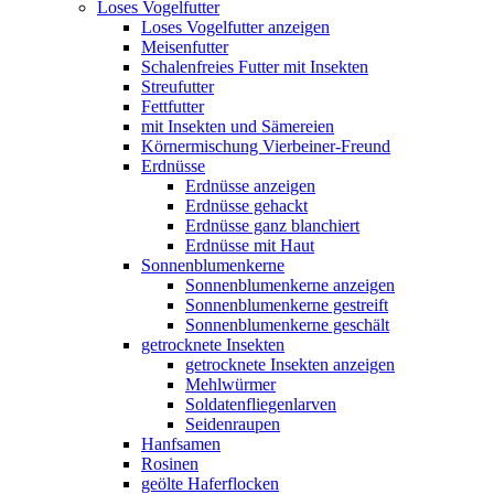
Loses Vogelfutter
Loses Vogelfutter anzeigen
Meisenfutter
Schalenfreies Futter mit Insekten
Streufutter
Fettfutter
mit Insekten und Sämereien
Körnermischung Vierbeiner-Freund
Erdnüsse
Erdnüsse anzeigen
Erdnüsse gehackt
Erdnüsse ganz blanchiert
Erdnüsse mit Haut
Sonnenblumenkerne
Sonnenblumenkerne anzeigen
Sonnenblumenkerne gestreift
Sonnenblumenkerne geschält
getrocknete Insekten
getrocknete Insekten anzeigen
Mehlwürmer
Soldatenfliegenlarven
Seidenraupen
Hanfsamen
Rosinen
geölte Haferflocken