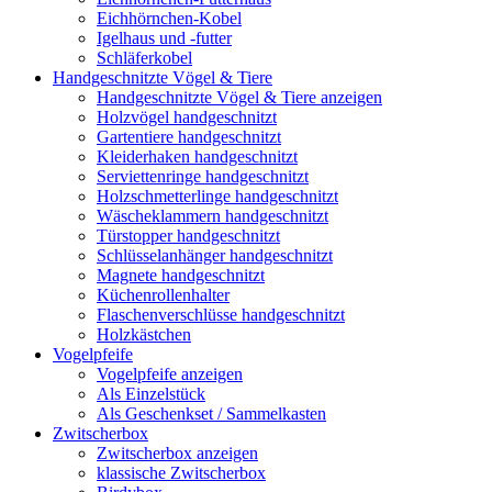
Eichhörnchen-Kobel
Igelhaus und -futter
Schläferkobel
Handgeschnitzte Vögel & Tiere
Handgeschnitzte Vögel & Tiere anzeigen
Holzvögel handgeschnitzt
Gartentiere handgeschnitzt
Kleiderhaken handgeschnitzt
Serviettenringe handgeschnitzt
Holzschmetterlinge handgeschnitzt
Wäscheklammern handgeschnitzt
Türstopper handgeschnitzt
Schlüsselanhänger handgeschnitzt
Magnete handgeschnitzt
Küchenrollenhalter
Flaschenverschlüsse handgeschnitzt
Holzkästchen
Vogelpfeife
Vogelpfeife anzeigen
Als Einzelstück
Als Geschenkset / Sammelkasten
Zwitscherbox
Zwitscherbox anzeigen
klassische Zwitscherbox