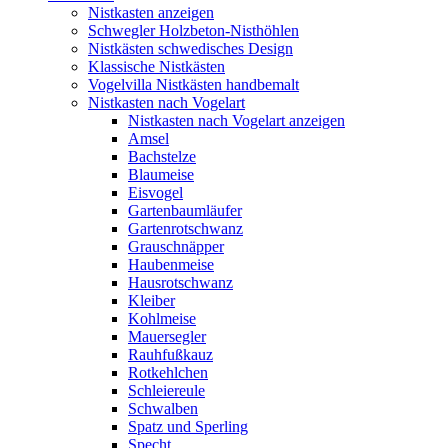
Nistkasten anzeigen
Schwegler Holzbeton-Nisthöhlen
Nistkästen schwedisches Design
Klassische Nistkästen
Vogelvilla Nistkästen handbemalt
Nistkasten nach Vogelart
Nistkasten nach Vogelart anzeigen
Amsel
Bachstelze
Blaumeise
Eisvogel
Gartenbaumläufer
Gartenrotschwanz
Grauschnäpper
Haubenmeise
Hausrotschwanz
Kleiber
Kohlmeise
Mauersegler
Rauhfußkauz
Rotkehlchen
Schleiereule
Schwalben
Spatz und Sperling
Specht