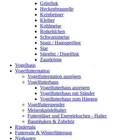
Grünfink
Heckenbraunelle
Kernbeisser
Kleiber
Kohlmeise
Rotkehlchen
Schwanzmeise
Spatz / Haussperling
Star
Stieglitz / Distelfink
Zaunkönig
Vogelhaus
Vogelfutterstation
Vogelfutterstation anzeigen
Vogelfutterhaus
Vogelfutterhaus anzeigen
Vogelfutterhaus mit Ständer
Vogelfutterhaus zum Hängen
Vogelfutterspender
Meisenknödelhalter
Futtergläser und Energiekuchen - Halter
Baumhaken & Zubehör
Rindertalg
Futtereule & Winterfütterung
Nistkasten