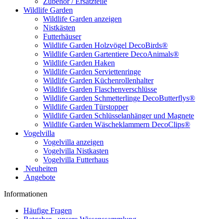
Zubehör / Ersatzteile
Wildlife Garden
Wildlife Garden anzeigen
Nistkästen
Futterhäuser
Wildlife Garden Holzvögel DecoBirds®
Wildlife Garden Gartentiere DecoAnimals®
Wildlife Garden Haken
Wildlife Garden Serviettenringe
Wildlife Garden Küchenrollenhalter
Wildlife Garden Flaschenverschlüsse
Wildlife Garden Schmetterlinge DecoButterflys®
Wildlife Garden Türstopper
Wildlife Garden Schlüsselanhänger und Magnete
Wildlife Garden Wäscheklammern DecoClips®
Vogelvilla
Vogelvilla anzeigen
Vogelvilla Nistkasten
Vogelvilla Futterhaus
Neuheiten
Angebote
Informationen
Häufige Fragen