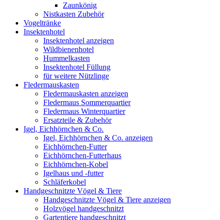
Zaunkönig
Nistkasten Zubehör
Vogeltränke
Insektenhotel
Insektenhotel anzeigen
Wildbienenhotel
Hummelkasten
Insektenhotel Füllung
für weitere Nützlinge
Fledermauskasten
Fledermauskasten anzeigen
Fledermaus Sommerquartier
Fledermaus Winterquartier
Ersatzteile & Zubehör
Igel, Eichhörnchen & Co.
Igel, Eichhörnchen & Co. anzeigen
Eichhörnchen-Futter
Eichhörnchen-Futterhaus
Eichhörnchen-Kobel
Igelhaus und -futter
Schläferkobel
Handgeschnitzte Vögel & Tiere
Handgeschnitzte Vögel & Tiere anzeigen
Holzvögel handgeschnitzt
Gartentiere handgeschnitzt