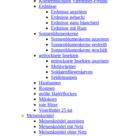
Körnermischung Vierbeiner-Freund
Erdnüsse
Erdnüsse anzeigen
Erdnüsse gehackt
Erdnüsse ganz blanchiert
Erdnüsse mit Haut
Sonnenblumenkerne
Sonnenblumenkerne anzeigen
Sonnenblumenkerne gestreift
Sonnenblumenkerne geschält
getrocknete Insekten
getrocknete Insekten anzeigen
Mehlwürmer
Soldatenfliegenlarven
Seidenraupen
Hanfsamen
Rosinen
geölte Haferflocken
Milokorn
rote Hirse
Vogelfutter 25 kg
Meisenknödel
Meisenknödel anzeigen
Meisenknödel mit Netz
Meisenknödel ohne Netz