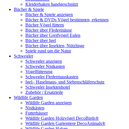
Kleiderhaken handgeschnitzt
Bücher & Spiele
Bücher & Spiele anzeigen
Bücher & DVDs Vögel bestimmen, erkennen
Bücher Vögel füttern
Bücher über Fledermäuse
Bücher über Greifvögel Eulen
Bücher über Igel
Bücher über Insekten, Nützlinge
Spiele rund um die Natur
Schwegler
Schwegler anzeigen
Schwegler Nistkasten
Vogelfütterung
Schwegler Fledermauskasten
Igel-, Haselmaus- und Siebenschläferschutz
Schwegler Insektenhotel
Zubehör / Ersatzteile
Wildlife Garden
Wildlife Garden anzeigen
Nistkästen
Futterhäuser
Wildlife Garden Holzvögel DecoBirds®
Wildlife Garden Gartentiere DecoAnimals®
Wildlife Garden Haken