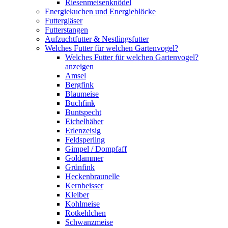
Riesenmeisenknödel
Energiekuchen und Energieblöcke
Futtergläser
Futterstangen
Aufzuchtfutter & Nestlingsfutter
Welches Futter für welchen Gartenvogel?
Welches Futter für welchen Gartenvogel?
anzeigen
Amsel
Bergfink
Blaumeise
Buchfink
Buntspecht
Eichelhäher
Erlenzeisig
Feldsperling
Gimpel / Dompfaff
Goldammer
Grünfink
Heckenbraunelle
Kernbeisser
Kleiber
Kohlmeise
Rotkehlchen
Schwanzmeise