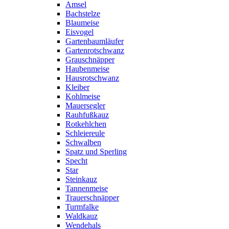
Amsel
Bachstelze
Blaumeise
Eisvogel
Gartenbaumläufer
Gartenrotschwanz
Grauschnäpper
Haubenmeise
Hausrotschwanz
Kleiber
Kohlmeise
Mauersegler
Rauhfußkauz
Rotkehlchen
Schleiereule
Schwalben
Spatz und Sperling
Specht
Star
Steinkauz
Tannenmeise
Trauerschnäpper
Turmfalke
Waldkauz
Wendehals