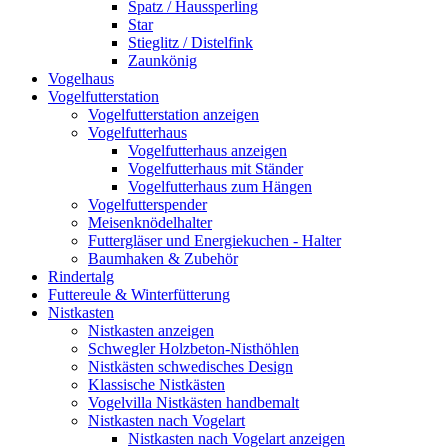
Spatz / Haussperling
Star
Stieglitz / Distelfink
Zaunkönig
Vogelhaus
Vogelfutterstation
Vogelfutterstation anzeigen
Vogelfutterhaus
Vogelfutterhaus anzeigen
Vogelfutterhaus mit Ständer
Vogelfutterhaus zum Hängen
Vogelfutterspender
Meisenknödelhalter
Futtergläser und Energiekuchen - Halter
Baumhaken & Zubehör
Rindertalg
Futtereule & Winterfütterung
Nistkasten
Nistkasten anzeigen
Schwegler Holzbeton-Nisthöhlen
Nistkästen schwedisches Design
Klassische Nistkästen
Vogelvilla Nistkästen handbemalt
Nistkasten nach Vogelart
Nistkasten nach Vogelart anzeigen