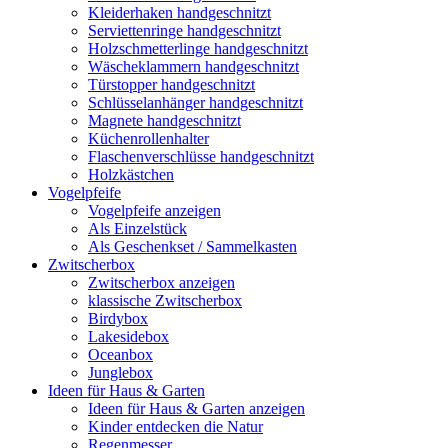
Kleiderhaken handgeschnitzt
Serviettenringe handgeschnitzt
Holzschmetterlinge handgeschnitzt
Wäscheklammern handgeschnitzt
Türstopper handgeschnitzt
Schlüsselanhänger handgeschnitzt
Magnete handgeschnitzt
Küchenrollenhalter
Flaschenverschlüsse handgeschnitzt
Holzkästchen
Vogelpfeife
Vogelpfeife anzeigen
Als Einzelstück
Als Geschenkset / Sammelkasten
Zwitscherbox
Zwitscherbox anzeigen
klassische Zwitscherbox
Birdybox
Lakesidebox
Oceanbox
Junglebox
Ideen für Haus & Garten
Ideen für Haus & Garten anzeigen
Kinder entdecken die Natur
Regenmesser