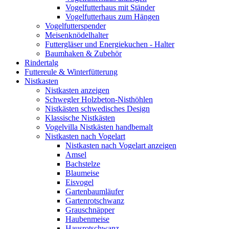
Vogelfutterhaus mit Ständer
Vogelfutterhaus zum Hängen
Vogelfutterspender
Meisenknödelhalter
Futtergläser und Energiekuchen - Halter
Baumhaken & Zubehör
Rindertalg
Futtereule & Winterfütterung
Nistkasten
Nistkasten anzeigen
Schwegler Holzbeton-Nisthöhlen
Nistkästen schwedisches Design
Klassische Nistkästen
Vogelvilla Nistkästen handbemalt
Nistkasten nach Vogelart
Nistkasten nach Vogelart anzeigen
Amsel
Bachstelze
Blaumeise
Eisvogel
Gartenbaumläufer
Gartenrotschwanz
Grauschnäpper
Haubenmeise
Hausrotschwanz