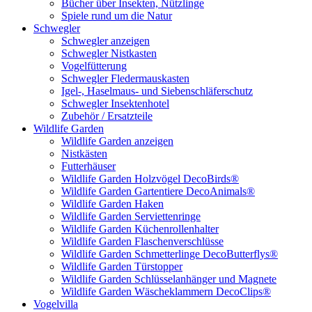
Bücher über Insekten, Nützlinge
Spiele rund um die Natur
Schwegler
Schwegler anzeigen
Schwegler Nistkasten
Vogelfütterung
Schwegler Fledermauskasten
Igel-, Haselmaus- und Siebenschläferschutz
Schwegler Insektenhotel
Zubehör / Ersatzteile
Wildlife Garden
Wildlife Garden anzeigen
Nistkästen
Futterhäuser
Wildlife Garden Holzvögel DecoBirds®
Wildlife Garden Gartentiere DecoAnimals®
Wildlife Garden Haken
Wildlife Garden Serviettenringe
Wildlife Garden Küchenrollenhalter
Wildlife Garden Flaschenverschlüsse
Wildlife Garden Schmetterlinge DecoButterflys®
Wildlife Garden Türstopper
Wildlife Garden Schlüsselanhänger und Magnete
Wildlife Garden Wäscheklammern DecoClips®
Vogelvilla