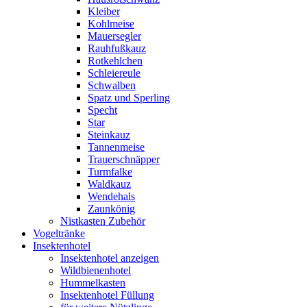
Kleiber
Kohlmeise
Mauersegler
Rauhfußkauz
Rotkehlchen
Schleiereule
Schwalben
Spatz und Sperling
Specht
Star
Steinkauz
Tannenmeise
Trauerschnäpper
Turmfalke
Waldkauz
Wendehals
Zaunkönig
Nistkasten Zubehör
Vogeltränke
Insektenhotel
Insektenhotel anzeigen
Wildbienenhotel
Hummelkasten
Insektenhotel Füllung