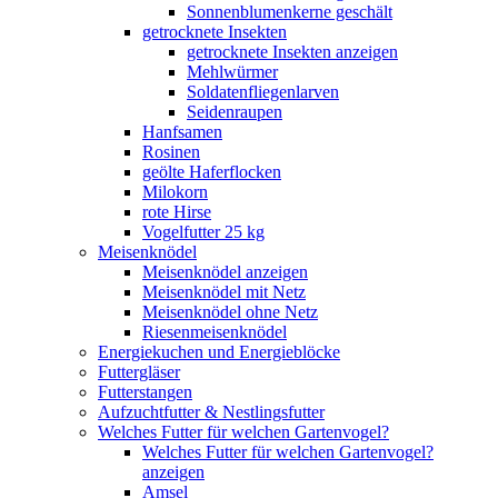
Sonnenblumenkerne geschält
getrocknete Insekten
getrocknete Insekten anzeigen
Mehlwürmer
Soldatenfliegenlarven
Seidenraupen
Hanfsamen
Rosinen
geölte Haferflocken
Milokorn
rote Hirse
Vogelfutter 25 kg
Meisenknödel
Meisenknödel anzeigen
Meisenknödel mit Netz
Meisenknödel ohne Netz
Riesenmeisenknödel
Energiekuchen und Energieblöcke
Futtergläser
Futterstangen
Aufzuchtfutter & Nestlingsfutter
Welches Futter für welchen Gartenvogel?
Welches Futter für welchen Gartenvogel?
anzeigen
Amsel