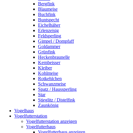
Bergfink
Blaumeise
Buchfink
Buntspecht
Eichelhäher
Erlenzeisig
Feldsperling
Gimpel / Dompfaff
Goldammer
Grünfink
Heckenbraunelle
Kernbeisser
Kleiber
Kohlmeise
Rotkehlchen
Schwanzmeise
Spatz / Haussperling
Star
Stieglitz / Distelfink
Zaunkönig
Vogelhaus
Vogelfutterstation
Vogelfutterstation anzeigen
Vogelfutterhaus
Vogelfutterhaus anzeigen