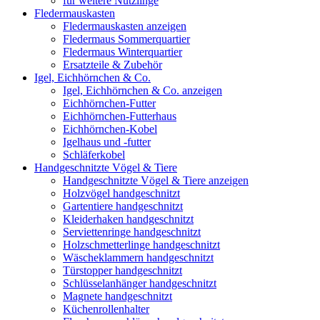
für weitere Nützlinge
Fledermauskasten
Fledermauskasten anzeigen
Fledermaus Sommerquartier
Fledermaus Winterquartier
Ersatzteile & Zubehör
Igel, Eichhörnchen & Co.
Igel, Eichhörnchen & Co. anzeigen
Eichhörnchen-Futter
Eichhörnchen-Futterhaus
Eichhörnchen-Kobel
Igelhaus und -futter
Schläferkobel
Handgeschnitzte Vögel & Tiere
Handgeschnitzte Vögel & Tiere anzeigen
Holzvögel handgeschnitzt
Gartentiere handgeschnitzt
Kleiderhaken handgeschnitzt
Serviettenringe handgeschnitzt
Holzschmetterlinge handgeschnitzt
Wäscheklammern handgeschnitzt
Türstopper handgeschnitzt
Schlüsselanhänger handgeschnitzt
Magnete handgeschnitzt
Küchenrollenhalter