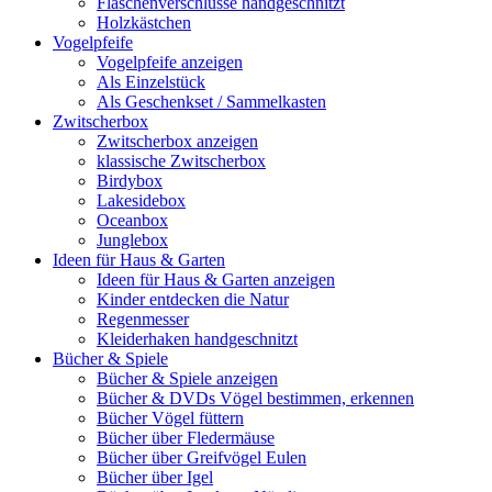
Flaschenverschlüsse handgeschnitzt
Holzkästchen
Vogelpfeife
Vogelpfeife anzeigen
Als Einzelstück
Als Geschenkset / Sammelkasten
Zwitscherbox
Zwitscherbox anzeigen
klassische Zwitscherbox
Birdybox
Lakesidebox
Oceanbox
Junglebox
Ideen für Haus & Garten
Ideen für Haus & Garten anzeigen
Kinder entdecken die Natur
Regenmesser
Kleiderhaken handgeschnitzt
Bücher & Spiele
Bücher & Spiele anzeigen
Bücher & DVDs Vögel bestimmen, erkennen
Bücher Vögel füttern
Bücher über Fledermäuse
Bücher über Greifvögel Eulen
Bücher über Igel