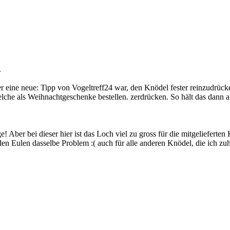
.
 eine neue: Tipp von Vogeltreff24 war, den Knödel fester reinzudrücke
elche als Weihnachtgeschenke bestellen.
zerdrücken. So hält das dann a
e! Aber bei dieser hier ist das Loch viel zu gross für die mitgelieferte
iden Eulen dasselbe Problem :(
auch für alle anderen Knödel, die ich zu