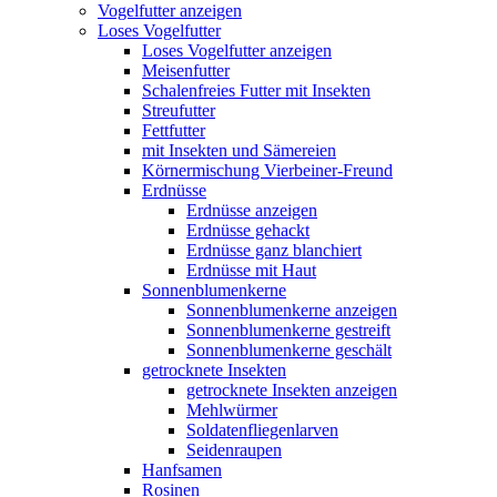
Vogelfutter anzeigen
Loses Vogelfutter
Loses Vogelfutter anzeigen
Meisenfutter
Schalenfreies Futter mit Insekten
Streufutter
Fettfutter
mit Insekten und Sämereien
Körnermischung Vierbeiner-Freund
Erdnüsse
Erdnüsse anzeigen
Erdnüsse gehackt
Erdnüsse ganz blanchiert
Erdnüsse mit Haut
Sonnenblumenkerne
Sonnenblumenkerne anzeigen
Sonnenblumenkerne gestreift
Sonnenblumenkerne geschält
getrocknete Insekten
getrocknete Insekten anzeigen
Mehlwürmer
Soldatenfliegenlarven
Seidenraupen
Hanfsamen
Rosinen