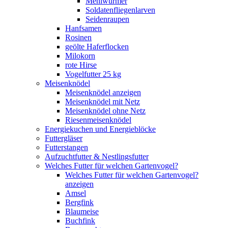
Mehlwürmer
Soldatenfliegenlarven
Seidenraupen
Hanfsamen
Rosinen
geölte Haferflocken
Milokorn
rote Hirse
Vogelfutter 25 kg
Meisenknödel
Meisenknödel anzeigen
Meisenknödel mit Netz
Meisenknödel ohne Netz
Riesenmeisenknödel
Energiekuchen und Energieblöcke
Futtergläser
Futterstangen
Aufzuchtfutter & Nestlingsfutter
Welches Futter für welchen Gartenvogel?
Welches Futter für welchen Gartenvogel?
anzeigen
Amsel
Bergfink
Blaumeise
Buchfink