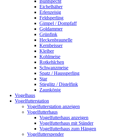
Buntspecht
Eichelhäher
Erlenzeisig
Feldsperling
Gimpel / Dompfaff
Goldammer
Grünfink
Heckenbraunelle
Kernbeisser
Kleiber
Kohlmeise
Rotkehlchen
Schwanzmeise
Spatz / Haussperling
Star
Stieglitz / Distelfink
Zaunkönig
Vogelhaus
Vogelfutterstation
Vogelfutterstation anzeigen
Vogelfutterhaus
Vogelfutterhaus anzeigen
Vogelfutterhaus mit Ständer
Vogelfutterhaus zum Hängen
Vogelfutterspender