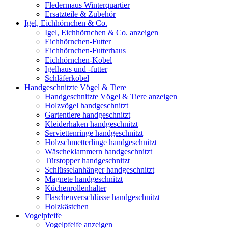
Fledermaus Winterquartier
Ersatzteile & Zubehör
Igel, Eichhörnchen & Co.
Igel, Eichhörnchen & Co. anzeigen
Eichhörnchen-Futter
Eichhörnchen-Futterhaus
Eichhörnchen-Kobel
Igelhaus und -futter
Schläferkobel
Handgeschnitzte Vögel & Tiere
Handgeschnitzte Vögel & Tiere anzeigen
Holzvögel handgeschnitzt
Gartentiere handgeschnitzt
Kleiderhaken handgeschnitzt
Serviettenringe handgeschnitzt
Holzschmetterlinge handgeschnitzt
Wäscheklammern handgeschnitzt
Türstopper handgeschnitzt
Schlüsselanhänger handgeschnitzt
Magnete handgeschnitzt
Küchenrollenhalter
Flaschenverschlüsse handgeschnitzt
Holzkästchen
Vogelpfeife
Vogelpfeife anzeigen