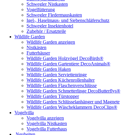
Schwegler Nistkasten
Vogelfütterung
Schwegler Fledermauskasten
Igel-, Haselmaus- und Siebenschläferschutz
Schwegler Insektenhotel
Zubehör / Ersatzteile
Wildlife Garden
Wildlife Garden anzeigen
Nistkästen
Futterhäuser
Wildlife Garden Holzvögel DecoBirds®
Wildlife Garden Gartentiere DecoAnimals®
Wildlife Garden Haken
Wildlife Garden Serviettenringe
Wildlife Garden Küchenrollenhalter
Wildlife Garden Flaschenverschlüsse
Wildlife Garden Schmetterlinge DecoButterflys®
Wildlife Garden Türstopper
Wildlife Garden Schlüsselanhänger und Magnete
Wildlife Garden Wäscheklammern DecoClips®
Vogelvilla
Vogelvilla anzeigen
Vogelvilla Nistkasten
Vogelvilla Futterhaus
Neuheiten