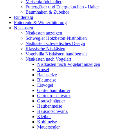
Meisenknödelhalter
Futtergläser und Energiekuchen - Halter
Baumhaken & Zubehör
Rindertalg
Futtereule & Winterfütterung
Nistkasten
Nistkasten anzeigen
Schwegler Holzbeton-Nisthöhlen
Nistkästen schwedisches Design
Klassische Nistkästen
Vogelvilla Nistkästen handbemalt
Nistkasten nach Vogelart
Nistkasten nach Vogelart anzeigen
Amsel
Bachstelze
Blaumeise
Eisvogel
Gartenbaumläufer
Gartenrotschwanz
Grauschnäpper
Haubenmeise
Hausrotschwanz
Kleiber
Kohlmeise
Mauersegler