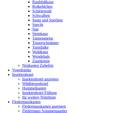
Rauhfußkauz
Rotkehlchen
Schleiereule
Schwalben
Spatz und Sperling
Specht
Star
Steinkauz
Tannenmeise
Trauerschnäpper
Turmfalke
Waldkauz
Wendehals
Zaunkönig
Nistkasten Zubehör
Vogeltränke
Insektenhotel
Insektenhotel anzeigen
Wildbienenhotel
Hummelkasten
Insektenhotel Füllung
für weitere Nützlinge
Fledermauskasten
Fledermauskasten anzeigen
Fledermaus Sommerquartier