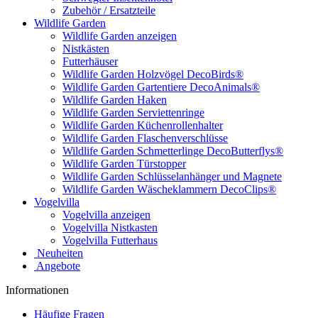
Zubehör / Ersatzteile
Wildlife Garden
Wildlife Garden anzeigen
Nistkästen
Futterhäuser
Wildlife Garden Holzvögel DecoBirds®
Wildlife Garden Gartentiere DecoAnimals®
Wildlife Garden Haken
Wildlife Garden Serviettenringe
Wildlife Garden Küchenrollenhalter
Wildlife Garden Flaschenverschlüsse
Wildlife Garden Schmetterlinge DecoButterflys®
Wildlife Garden Türstopper
Wildlife Garden Schlüsselanhänger und Magnete
Wildlife Garden Wäscheklammern DecoClips®
Vogelvilla
Vogelvilla anzeigen
Vogelvilla Nistkasten
Vogelvilla Futterhaus
Neuheiten
Angebote
Informationen
Häufige Fragen