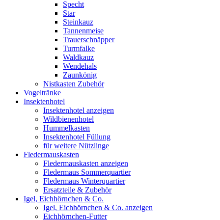
Specht
Star
Steinkauz
Tannenmeise
Trauerschnäpper
Turmfalke
Waldkauz
Wendehals
Zaunkönig
Nistkasten Zubehör
Vogeltränke
Insektenhotel
Insektenhotel anzeigen
Wildbienenhotel
Hummelkasten
Insektenhotel Füllung
für weitere Nützlinge
Fledermauskasten
Fledermauskasten anzeigen
Fledermaus Sommerquartier
Fledermaus Winterquartier
Ersatzteile & Zubehör
Igel, Eichhörnchen & Co.
Igel, Eichhörnchen & Co. anzeigen
Eichhörnchen-Futter