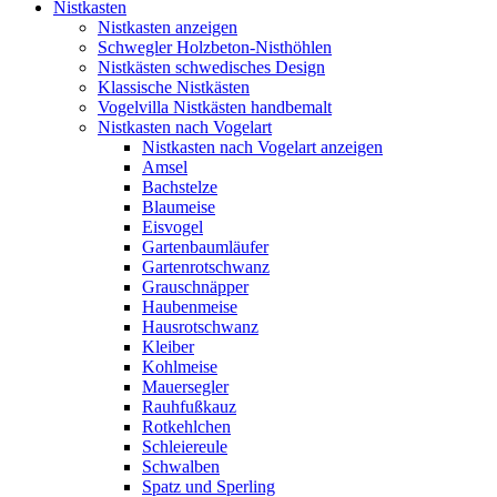
Nistkasten
Nistkasten anzeigen
Schwegler Holzbeton-Nisthöhlen
Nistkästen schwedisches Design
Klassische Nistkästen
Vogelvilla Nistkästen handbemalt
Nistkasten nach Vogelart
Nistkasten nach Vogelart anzeigen
Amsel
Bachstelze
Blaumeise
Eisvogel
Gartenbaumläufer
Gartenrotschwanz
Grauschnäpper
Haubenmeise
Hausrotschwanz
Kleiber
Kohlmeise
Mauersegler
Rauhfußkauz
Rotkehlchen
Schleiereule
Schwalben
Spatz und Sperling