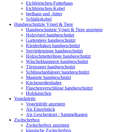
Eichhörnchen-Futterhaus
Eichhörnchen-Kobel
Igelhaus und -futter
Schläferkobel
Handgeschnitzte Vögel & Tiere
Handgeschnitzte Vögel & Tiere anzeigen
Holzvögel handgeschnitzt
Gartentiere handgeschnitzt
Kleiderhaken handgeschnitzt
Serviettenringe handgeschnitzt
Holzschmetterlinge handgeschnitzt
Wäscheklammern handgeschnitzt
Türstopper handgeschnitzt
Schlüsselanhänger handgeschnitzt
Magnete handgeschnitzt
Küchenrollenhalter
Flaschenverschlüsse handgeschnitzt
Holzkästchen
Vogelpfeife
Vogelpfeife anzeigen
Als Einzelstück
Als Geschenkset / Sammelkasten
Zwitscherbox
Zwitscherbox anzeigen
klassische Zwitscherbox