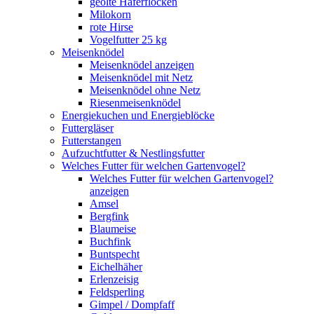
geölte Haferflocken
Milokorn
rote Hirse
Vogelfutter 25 kg
Meisenknödel
Meisenknödel anzeigen
Meisenknödel mit Netz
Meisenknödel ohne Netz
Riesenmeisenknödel
Energiekuchen und Energieblöcke
Futtergläser
Futterstangen
Aufzuchtfutter & Nestlingsfutter
Welches Futter für welchen Gartenvogel?
Welches Futter für welchen Gartenvogel?
anzeigen
Amsel
Bergfink
Blaumeise
Buchfink
Buntspecht
Eichelhäher
Erlenzeisig
Feldsperling
Gimpel / Dompfaff