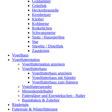
Goldammer
Grünfink
Heckenbraunelle
Kernbeisser
Kleiber
Kohlmeise
Rotkehlchen
Schwanzmeise
Spatz / Haussperling
Star
Stieglitz / Distelfink
Zaunkönig
Vogelhaus
Vogelfutterstation
Vogelfutterstation anzeigen
Vogelfutterhaus
Vogelfutterhaus anzeigen
Vogelfutterhaus mit Ständer
Vogelfutterhaus zum Hängen
Vogelfutterspender
Meisenknödelhalter
Futtergläser und Energiekuchen - Halter
Baumhaken & Zubehör
Rindertalg
Futtereule & Winterfütterung