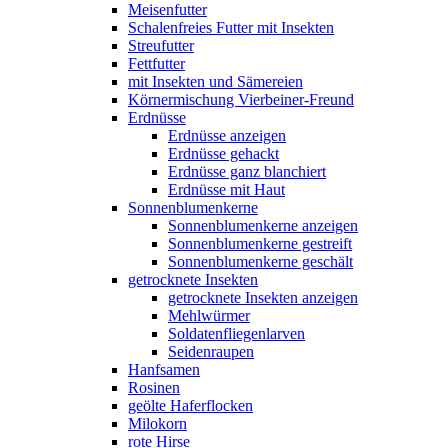
Meisenfutter
Schalenfreies Futter mit Insekten
Streufutter
Fettfutter
mit Insekten und Sämereien
Körnermischung Vierbeiner-Freund
Erdnüsse
Erdnüsse anzeigen
Erdnüsse gehackt
Erdnüsse ganz blanchiert
Erdnüsse mit Haut
Sonnenblumenkerne
Sonnenblumenkerne anzeigen
Sonnenblumenkerne gestreift
Sonnenblumenkerne geschält
getrocknete Insekten
getrocknete Insekten anzeigen
Mehlwürmer
Soldatenfliegenlarven
Seidenraupen
Hanfsamen
Rosinen
geölte Haferflocken
Milokorn
rote Hirse