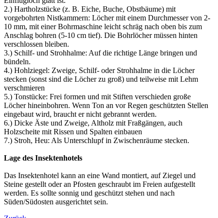
Einflugloch glatt ist.
2.) Hartholzstücke (z. B. Eiche, Buche, Obstbäume) mit
vorgebohrten Nistkammern: Löcher mit einem Durchmesser von 2-
10 mm, mit einer Bohrmaschine leicht schräg nach oben bis zum
Anschlag bohren (5-10 cm tief). Die Bohrlöcher müssen hinten
verschlossen bleiben.
3.) Schilf- und Strohhalme: Auf die richtige Länge bringen und
bündeln.
4.) Hohlziegel: Zweige, Schilf- oder Strohhalme in die Löcher
stecken (sonst sind die Löcher zu groß) und teilweise mit Lehm
verschmieren
5.) Tonstücke: Frei formen und mit Stiften verschieden große
Löcher hineinbohren. Wenn Ton an vor Regen geschützten Stellen
eingebaut wird, braucht er nicht gebrannt werden.
6.) Dicke Äste und Zweige, Altholz mit Fraßgängen, auch
Holzscheite mit Rissen und Spalten einbauen
7.) Stroh, Heu: Als Unterschlupf in Zwischenräume stecken.
Lage des Insektenhotels
Das Insektenhotel kann an eine Wand montiert, auf Ziegel und
Steine gestellt oder an Pfosten geschraubt im Freien aufgestellt
werden. Es sollte sonnig und geschützt stehen und nach
Süden/Südosten ausgerichtet sein.