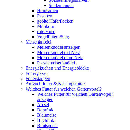
Soldatenfliegenlarven
Seidenraupen
Hanfsamen
Rosinen
geölte Haferflocken
Milokorn
rote Hirse
Vogelfutter 25 kg
Meisenknödel
Meisenknödel anzeigen
Meisenknödel mit Netz
Meisenknödel ohne Netz
Riesenmeisenknödel
Energiekuchen und Energieblöcke
Futtergläser
Futterstangen
Aufzuchtfutter & Nestlingsfutter
Welches Futter für welchen Gartenvogel?
Welches Futter für welchen Gartenvogel?
anzeigen
Amsel
Bergfink
Blaumeise
Buchfink
Buntspecht