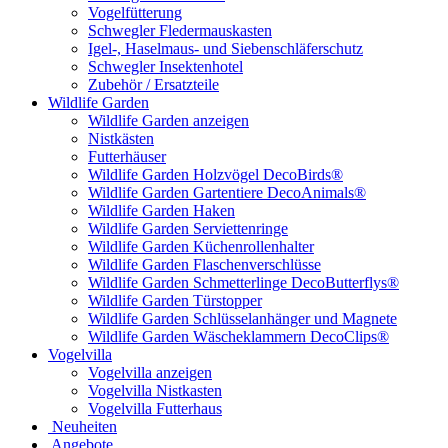
Vogelfütterung
Schwegler Fledermauskasten
Igel-, Haselmaus- und Siebenschläferschutz
Schwegler Insektenhotel
Zubehör / Ersatzteile
Wildlife Garden
Wildlife Garden anzeigen
Nistkästen
Futterhäuser
Wildlife Garden Holzvögel DecoBirds®
Wildlife Garden Gartentiere DecoAnimals®
Wildlife Garden Haken
Wildlife Garden Serviettenringe
Wildlife Garden Küchenrollenhalter
Wildlife Garden Flaschenverschlüsse
Wildlife Garden Schmetterlinge DecoButterflys®
Wildlife Garden Türstopper
Wildlife Garden Schlüsselanhänger und Magnete
Wildlife Garden Wäscheklammern DecoClips®
Vogelvilla
Vogelvilla anzeigen
Vogelvilla Nistkasten
Vogelvilla Futterhaus
Neuheiten
Angebote