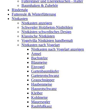
Futtergläser und Energiekuchen - Halter
Baumhaken & Zubehör
Rindertalg
Futtereule & Winterfütterung
Nistkasten
Nistkasten anzeigen
Schwegler Holzbeton-Nisthöhlen
Nistkästen schwedisches Design
Klassische Nistkästen
Vogelvilla Nistkästen handbemalt
Nistkasten nach Vogelart
Nistkasten nach Vogelart anzeigen
Amsel
Bachstelze
Blaumeise
Eisvogel
Gartenbaumläufer
Gartenrotschwanz
Grauschnäpper
Haubenmeise
Hausrotschwanz
Kleiber
Kohlmeise
Mauersegler
Rauhfußkauz