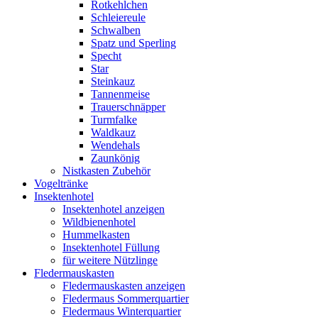
Rotkehlchen
Schleiereule
Schwalben
Spatz und Sperling
Specht
Star
Steinkauz
Tannenmeise
Trauerschnäpper
Turmfalke
Waldkauz
Wendehals
Zaunkönig
Nistkasten Zubehör
Vogeltränke
Insektenhotel
Insektenhotel anzeigen
Wildbienenhotel
Hummelkasten
Insektenhotel Füllung
für weitere Nützlinge
Fledermauskasten
Fledermauskasten anzeigen
Fledermaus Sommerquartier
Fledermaus Winterquartier