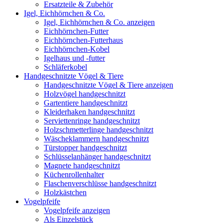
Ersatzteile & Zubehör
Igel, Eichhörnchen & Co.
Igel, Eichhörnchen & Co. anzeigen
Eichhörnchen-Futter
Eichhörnchen-Futterhaus
Eichhörnchen-Kobel
Igelhaus und -futter
Schläferkobel
Handgeschnitzte Vögel & Tiere
Handgeschnitzte Vögel & Tiere anzeigen
Holzvögel handgeschnitzt
Gartentiere handgeschnitzt
Kleiderhaken handgeschnitzt
Serviettenringe handgeschnitzt
Holzschmetterlinge handgeschnitzt
Wäscheklammern handgeschnitzt
Türstopper handgeschnitzt
Schlüsselanhänger handgeschnitzt
Magnete handgeschnitzt
Küchenrollenhalter
Flaschenverschlüsse handgeschnitzt
Holzkästchen
Vogelpfeife
Vogelpfeife anzeigen
Als Einzelstück