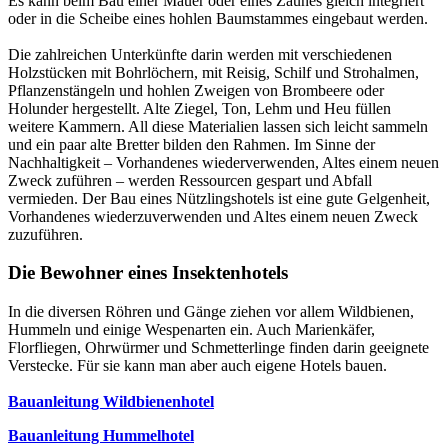
Es kann beim Bau einer Mauer oder eines Zaunes gleich integriert
oder in die Scheibe eines hohlen Baumstammes eingebaut werden.
Die zahlreichen Unterkünfte darin werden mit verschiedenen
Holzstücken mit Bohrlöchern, mit Reisig, Schilf und Strohalmen,
Pflanzenstängeln und hohlen Zweigen von Brombeere oder
Holunder hergestellt. Alte Ziegel, Ton, Lehm und Heu füllen
weitere Kammern. All diese Materialien lassen sich leicht sammeln
und ein paar alte Bretter bilden den Rahmen. Im Sinne der
Nachhaltigkeit – Vorhandenes wiederverwenden, Altes einem neuen
Zweck zuführen – werden Ressourcen gespart und Abfall
vermieden. Der Bau eines Nützlingshotels ist eine gute Gelgenheit,
Vorhandenes wiederzuverwenden und Altes einem neuen Zweck
zuzuführen.
Die Bewohner eines Insektenhotels
In die diversen Röhren und Gänge ziehen vor allem Wildbienen,
Hummeln und einige Wespenarten ein. Auch Marienkäfer,
Florfliegen, Ohrwürmer und Schmetterlinge finden darin geeignete
Verstecke. Für sie kann man aber auch eigene Hotels bauen.
Bauanleitung Wildbienenhotel
Bauanleitung Hummelhotel