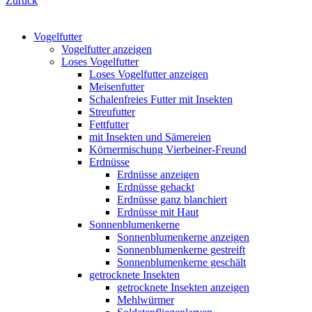
Zurück
Vogelfutter
Vogelfutter anzeigen
Loses Vogelfutter
Loses Vogelfutter anzeigen
Meisenfutter
Schalenfreies Futter mit Insekten
Streufutter
Fettfutter
mit Insekten und Sämereien
Körnermischung Vierbeiner-Freund
Erdnüsse
Erdnüsse anzeigen
Erdnüsse gehackt
Erdnüsse ganz blanchiert
Erdnüsse mit Haut
Sonnenblumenkerne
Sonnenblumenkerne anzeigen
Sonnenblumenkerne gestreift
Sonnenblumenkerne geschält
getrocknete Insekten
getrocknete Insekten anzeigen
Mehlwürmer