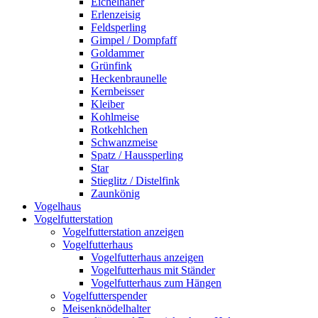
Eichelhäher
Erlenzeisig
Feldsperling
Gimpel / Dompfaff
Goldammer
Grünfink
Heckenbraunelle
Kernbeisser
Kleiber
Kohlmeise
Rotkehlchen
Schwanzmeise
Spatz / Haussperling
Star
Stieglitz / Distelfink
Zaunkönig
Vogelhaus
Vogelfutterstation
Vogelfutterstation anzeigen
Vogelfutterhaus
Vogelfutterhaus anzeigen
Vogelfutterhaus mit Ständer
Vogelfutterhaus zum Hängen
Vogelfutterspender
Meisenknödelhalter