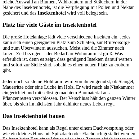
reiche Auswahl an Blumen, Wildkräutern und Sträuchern in der
Nähe des Insektenhotels, ist die Verpflegung mit Pollen und Nektar
gesichert und das
Insektenhotel
wird voll belegt sein.
Platz für viele Gäste im Insektenhotel
Die große Hotelanlage lädt viele verschiedene Insekten ein. Jedes
kann sich einen geeigneten Platz zum Schlafen, zur Brutvorsorge
und zum Überwintern aussuchen. Meist sind die Zimmer nach
kurzer Zeit bezogen – der Bedarf an Wohnraum ist groß. Was
erfreulich ist, denn es zeigt, dass genügend Insekten darauf warten
und sofort zur Stelle sind, sobald es einen neuen Platz zu erobern
gibt.
Jeder noch so kleine Hohlraum wird von ihnen genutzt, ob Stängel,
Mauerritze oder eine Lücke im Holz. Er wird rasch als Nistkammer
eingerichtet und mit selbst gemachtem Baumaterial aus
Pflanzenresten verschlossen. Der Verschluss hält den ganzen Winter
über, bis sich im nächsten Jahr dahinter neues Leben regt.
Das Insektenhotel bauen
Das Insektenhotel kann als Regal unter einem Dachvorsprung oder
wie ein kleines Haus mit Spitzdach oder Flachdach gestaltet werden.