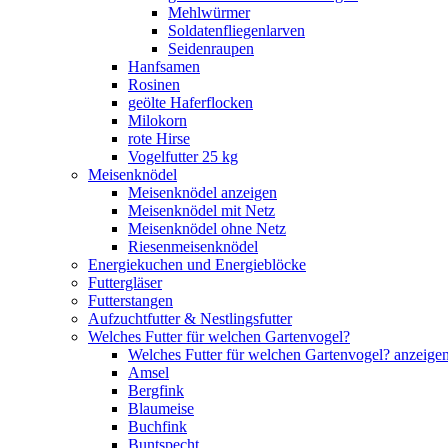
Mehlwürmer
Soldatenfliegenlarven
Seidenraupen
Hanfsamen
Rosinen
geölte Haferflocken
Milokorn
rote Hirse
Vogelfutter 25 kg
Meisenknödel
Meisenknödel anzeigen
Meisenknödel mit Netz
Meisenknödel ohne Netz
Riesenmeisenknödel
Energiekuchen und Energieblöcke
Futtergläser
Futterstangen
Aufzuchtfutter & Nestlingsfutter
Welches Futter für welchen Gartenvogel?
Welches Futter für welchen Gartenvogel? anzeige
Amsel
Bergfink
Blaumeise
Buchfink
Buntspecht