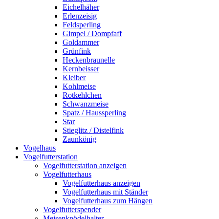
Eichelhäher
Erlenzeisig
Feldsperling
Gimpel / Dompfaff
Goldammer
Grünfink
Heckenbraunelle
Kernbeisser
Kleiber
Kohlmeise
Rotkehlchen
Schwanzmeise
Spatz / Haussperling
Star
Stieglitz / Distelfink
Zaunkönig
Vogelhaus
Vogelfutterstation
Vogelfutterstation anzeigen
Vogelfutterhaus
Vogelfutterhaus anzeigen
Vogelfutterhaus mit Ständer
Vogelfutterhaus zum Hängen
Vogelfutterspender
Meisenknödelhalter