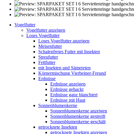
Vogelfutter
Vogelfutter anzeigen
Loses Vogelfutter
Loses Vogelfutter anzeigen
Meisenfutter
Schalenfreies Futter mit Insekten
Streufutter
Fettfutter
mit Insekten und Sämereien
Körnermischung Vierbeiner-Freund
Erdnüsse
Erdnüsse anzeigen
Erdnüsse gehackt
Erdnüsse ganz blanchiert
Erdnüsse mit Haut
Sonnenblumenkerne
Sonnenblumenkerne anzeigen
Sonnenblumenkerne gestreift
Sonnenblumenkerne geschält
getrocknete Insekten
getrocknete Insekten anzeigen