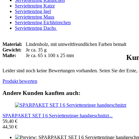
Serviettenring Kaninchen
Serviettenring Katze
Serviettenring Igel
Serviettenring Maus
Serviettenring Eichhörnchen
Serviettenring Dachs
Material:
Lindenholz, mit umweltfreundlichen Farben bemalt
Gewicht:
Je ca. 35 g
Maße:
Je ca. 65 x 100 x 25 mm
Kun
Leider sind noch keine Bewertungen vorhanden. Seien Sie der Erste, 
Produkt bewerten
Andere Kunden kauften auch:
SPARPAKET SET I 6 Serviettenringe handgeschnitzt...
59,40 €
44,50 €