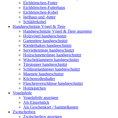
Eichhörnchen-Futter
Eichhörnchen-Futterhaus
Eichhörnchen-Kobel
Igelhaus und -futter
Schläferkobel
Handgeschnitzte Vögel & Tiere
Handgeschnitzte Vögel & Tiere anzeigen
Holzvögel handgeschnitzt
Gartentiere handgeschnitzt
Kleiderhaken handgeschnitzt
Serviettenringe handgeschnitzt
Holzschmetterlinge handgeschnitzt
Wäscheklammern handgeschnitzt
Türstopper handgeschnitzt
Schlüsselanhänger handgeschnitzt
Magnete handgeschnitzt
Küchenrollenhalter
Flaschenverschlüsse handgeschnitzt
Holzkästchen
Vogelpfeife
Vogelpfeife anzeigen
Als Einzelstück
Als Geschenkset / Sammelkasten
Zwitscherbox
Zwitscherbox anzeigen