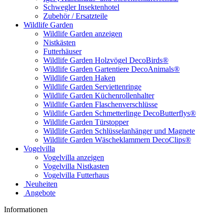
Schwegler Insektenhotel
Zubehör / Ersatzteile
Wildlife Garden
Wildlife Garden anzeigen
Nistkästen
Futterhäuser
Wildlife Garden Holzvögel DecoBirds®
Wildlife Garden Gartentiere DecoAnimals®
Wildlife Garden Haken
Wildlife Garden Serviettenringe
Wildlife Garden Küchenrollenhalter
Wildlife Garden Flaschenverschlüsse
Wildlife Garden Schmetterlinge DecoButterflys®
Wildlife Garden Türstopper
Wildlife Garden Schlüsselanhänger und Magnete
Wildlife Garden Wäscheklammern DecoClips®
Vogelvilla
Vogelvilla anzeigen
Vogelvilla Nistkasten
Vogelvilla Futterhaus
Neuheiten
Angebote
Informationen