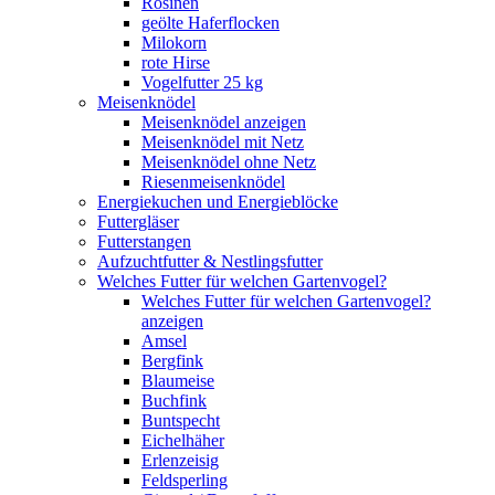
Rosinen
geölte Haferflocken
Milokorn
rote Hirse
Vogelfutter 25 kg
Meisenknödel
Meisenknödel anzeigen
Meisenknödel mit Netz
Meisenknödel ohne Netz
Riesenmeisenknödel
Energiekuchen und Energieblöcke
Futtergläser
Futterstangen
Aufzuchtfutter & Nestlingsfutter
Welches Futter für welchen Gartenvogel?
Welches Futter für welchen Gartenvogel?
anzeigen
Amsel
Bergfink
Blaumeise
Buchfink
Buntspecht
Eichelhäher
Erlenzeisig
Feldsperling