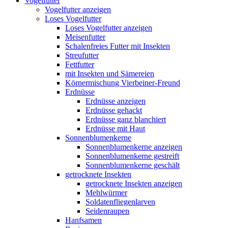
Vogelfutter
Vogelfutter anzeigen
Loses Vogelfutter
Loses Vogelfutter anzeigen
Meisenfutter
Schalenfreies Futter mit Insekten
Streufutter
Fettfutter
mit Insekten und Sämereien
Körnermischung Vierbeiner-Freund
Erdnüsse
Erdnüsse anzeigen
Erdnüsse gehackt
Erdnüsse ganz blanchiert
Erdnüsse mit Haut
Sonnenblumenkerne
Sonnenblumenkerne anzeigen
Sonnenblumenkerne gestreift
Sonnenblumenkerne geschält
getrocknete Insekten
getrocknete Insekten anzeigen
Mehlwürmer
Soldatenfliegenlarven
Seidenraupen
Hanfsamen