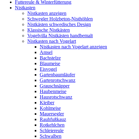
Futtereule & Winterfütterung
Nistkasten
Nistkasten anzeigen
Schwegler Holzbeton-Nisthöhlen
Nistkästen schwedisches Design
Klassische Nistkästen
Vogelvilla Nistkästen handbemalt
Nistkasten nach Vogelart
Nistkasten nach Vogelart anzeigen
Amsel
Bachstelze
Blaumeise
Eisvogel
Gartenbaumläufer
Gartenrotschwanz
Grauschnäpper
Haubenmeise
Hausrotschwanz
Kleiber
Kohlmeise
Mauersegler
Rauhfußkauz
Rotkehlchen
Schleiereule
Schwalben