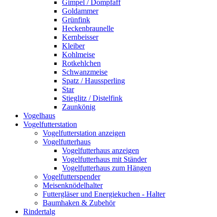
Gimpel / Dompfaff
Goldammer
Grünfink
Heckenbraunelle
Kernbeisser
Kleiber
Kohlmeise
Rotkehlchen
Schwanzmeise
Spatz / Haussperling
Star
Stieglitz / Distelfink
Zaunkönig
Vogelhaus
Vogelfutterstation
Vogelfutterstation anzeigen
Vogelfutterhaus
Vogelfutterhaus anzeigen
Vogelfutterhaus mit Ständer
Vogelfutterhaus zum Hängen
Vogelfutterspender
Meisenknödelhalter
Futtergläser und Energiekuchen - Halter
Baumhaken & Zubehör
Rindertalg