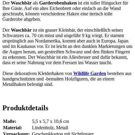
Der
Waschbär
als
Garderobenhaken
ist ein toller Hingucker für
Ihre Gäste. Auf ein altes Eichenbrett oder einfach an die Wand
geschraubt, können verschiedene Haken eine tierisch tolle
Garderobe abgeben.
Der
Waschbär
ist ein grauer Kleinbär, der einschließlich seines
Schwanzes ca. 70 cm misst und ungefähr 9 kg wiegt. Er stammt
ursprünglich aus Nordamerika, kommt aber auch in Europa, Japan
und im Kaukasus vor. Er ist leicht an den dunklen Markierungen um
die Augen herum, am gestreiften Schwanz und den flinken Fingern
zu erkennen. Der Waschbär ist ein Allesfresser und dafür bekannt,
dass er seine Nahrung vor dem Fressen ins Wasser taucht.
Diese dekorativen Kleiderhaken von
Wildlife Garden
bestehen aus
handgeschnitzten und -bemalten Holzfiguren, die an einem
Metallhaken befestigt sind.
Produktdetails
Maße:
5,5 x 5,7 x 10,6 cm
Material:
Lindenholz, Metall
Verpackung:
Geschenkkarton mit Sichtfenster